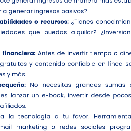
dote generar ingresos de manera más establ
a generar ingresos pasivos?
habilidades o recursos:
¿Tienes conocimie
iedades que puedas alquilar? ¿Inversi
financiera:
Antes de invertir tiempo o dine
ratuitos y contenido confiable en línea so
es y más.
equeño:
No necesitas grandes sumas d
es lanzar un e-book, invertir desde pocos
filiados.
sa la tecnología a tu favor. Herramien
email marketing o redes sociales prog