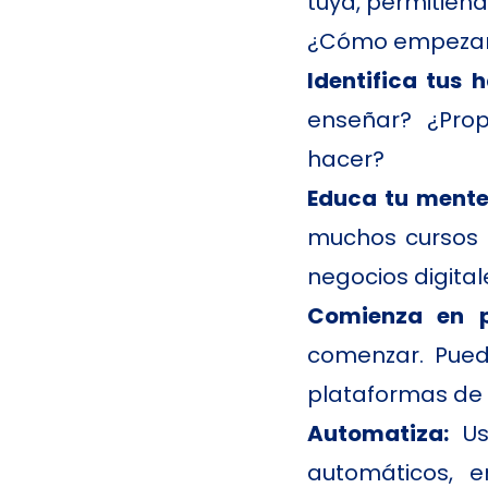
tuya, permitién
¿Cómo empezar 
Identifica tus 
enseñar? ¿Prop
hacer?
Educa tu mente 
muchos cursos g
negocios digital
Comienza en p
comenzar. Pued
plataformas de a
Automatiza:
U
automáticos, 