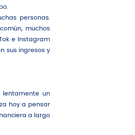
po.
uchas personas.
s común, muchos
kTok e Instagram
n sus ingresos y
ir lentamente un
eza hoy a pensar
nanciera a largo