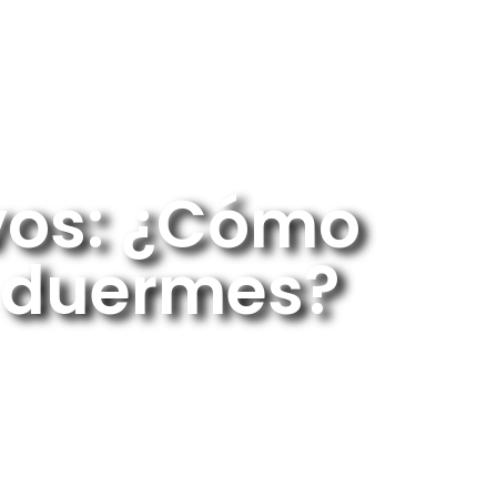
ios
Blog
Contacto
Inicio de Sesión
ivos: ¿Cómo
s duermes?