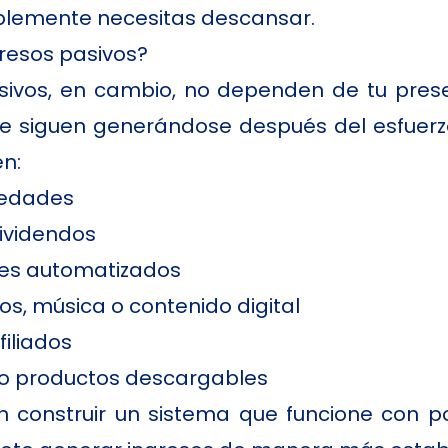
mplemente necesitas descansar.
gresos pasivos?
sivos, en cambio, no dependen de tu pres
e siguen generándose después del esfuerzo 
en:
iedades
dividendos
les automatizados
ros, música o contenido digital
iliados
 o productos descargables
n construir un sistema que funcione con p