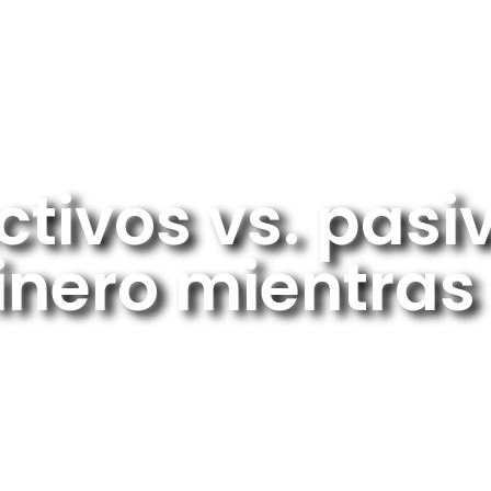
Inicio
¿Quiénes Somos?
Benefic
ctivos vs. pas
inero mientra